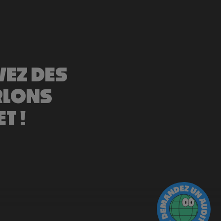
VEZ DES
RLONS
T !