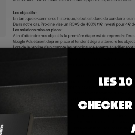
Les objectifs :
En tant que e-commerce historique, le but est donc de conduire les inv
Dans notre cas, Proxline vise un ROAS de 400% (1€ investi pour 4€ d
Les solutions mise en place :
Afin d’atteindre nos objectifs, la première étape est de reprendre l’
Google Ads étaient déjà en place et tendent déjà à atteindre les objectif
Lors de la reprise d’un compte les principaux éléments à vérifier sont 
La synchronisation de la boutique avec le merchant center afin de s
Le tracking des évènements de conversions et les valeurs de conver
Les règles automatiques activées, attention à ne pas avoir tout de c
entièrement votre compte.
Le paramétrage des campagnes existantes, leur structuration, la straté
LES 10
composants d’annonces… En résumé, tout ce qui peut avoir un impact 
En repassant un compte au peigne fin, nous avons identifié les campag
Le compte obtenant déjà des résultats corrects notamment grâce à d
challenge a été d’appliquer ces modifications sans altérer ces résultat
CHECKER
“d’apprentissage” suivant l’ajout de modification.
Qu’est ce qu’une période “d’apprentissage”, les campagnes si elles so
automatique sont régies par tous les paramètres et les objectifs don
contraintes et possibilités à notre algorithme qui va chercher à s’y a
se nourrit d’expériences et de données. Cette accumulation se fait à 
plusieurs semaines selon l’importance des modifications apportées.