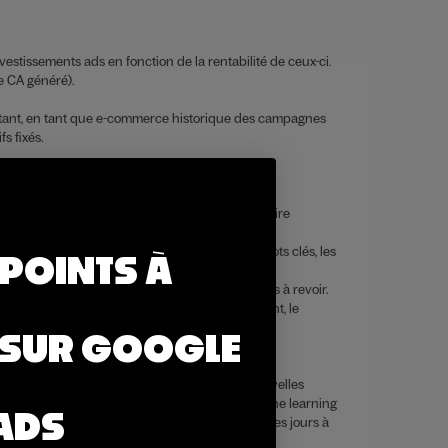
estissements ads en fonction de la rentabilité de ceux-ci.
e CA généré).
existant, en tant que e-commerce historique des campagnes
s fixés.
:
ynchroniser le catalogue produit.
sions.
oché sinon vous risquez de laisser Google conduire
gie d’enchère, la zone ciblé, les langues, les mots clés, les
 POINTS À
sur la diffusion et la qualité de vos annonces.
nes et paramétrage à préserver et les éléments à revoir.
es campagnes possédant un historique important, le
s de manière trop négative lors de période dites
 SUR GOOGLE
nt paramétrées grâce à une stratégie d’enchère
nés. La moindre modification donne donc de nouvelles
dapter le plus rapidement possible. Mais le machine learning
ADS
travers le temps et peut donc prendre de quelques jours à