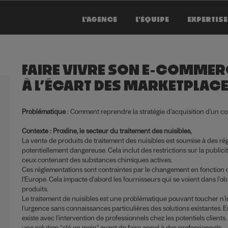
L'AGENCE
L'ÉQUIPE
EXPERTIS
FAIRE VIVRE SON E-COMMERC
À L’ÉCART DES MARKETPLAC
Problématique
: Comment reprendre la stratégie d’acquisition d’un co
Contexte : Proxline, le secteur du traitement des nuisibles,
La vente de produits de traitement des nuisibles est soumise à des rég
potentiellement dangereuse. Cela inclut des restrictions sur la publicit
ceux contenant des substances chimiques actives.
Ces réglementations sont contraintes par le changement en fonction de
l’Europe. Cela impacte d’abord les fournisseurs qui se voient dans l’o
produits.
Le traitement de nuisibles est une problématique pouvant toucher n’
l’urgence sans connaissances particulières des solutions existantes. E
existe avec l’intervention de professionnels chez les potentiels clien
une solution “clé en main” avant de faire appel à des professionnels.