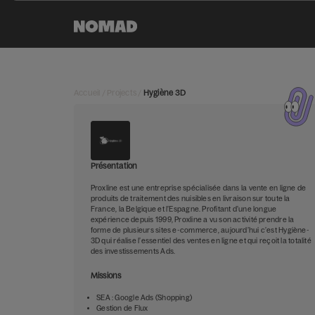
Accueil
/
Projects
/
Hygiène 3D
Présentation
Proxline est une entreprise spécialisée dans la vente en ligne de
produits de traitement des nuisibles en livraison sur toute la
France, la Belgique et l’Espagne. Profitant d’une longue
expérience depuis 1999, Proxline a vu son activité prendre la
forme de plusieurs sites e-commerce, aujourd’hui c’est Hygiène-
3D qui réalise l’essentiel des ventes en ligne et qui reçoit la totalité
des investissements Ads.
Missions
SEA : Google Ads (Shopping)
Gestion de Flux