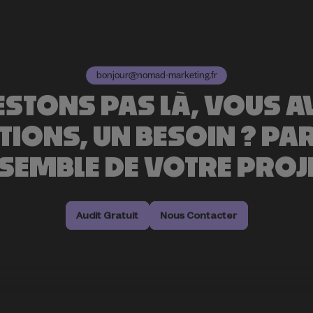
bonjour@nomad-marketing.fr
ESTONS PAS LÀ, VOUS A
TIONS, UN BESOIN ? PA
SEMBLE DE VOTRE PROJE
Audit Gratuit
Audit Gratuit
Nous Contacter
Nous Contacter