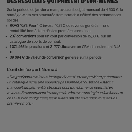
DES RÉSULTATS QUI PARLENT D’EUX-MÊMES
Sur la période de janvier à mars, avec un budget mensuel de 4 500 €, la
stratégie Meta Ads structurée from scratch a délivré des performances
solides.
ROAS 10,71
: Pour 1 € investi, 10,71 € de revenus générés — une
rentabilité immédiate dès les premières semaines.
237 conversions
pour un coût par conversion de 15,63 €, sur un
catalogue de sports de combat.
1 074 465 impressions
et
21 777 clics
avec un CPM de seulement 3,45
€.
39 694 € de valeur de conversion
générée sur la période.
L’œil de l’expert Nomad
« DragonSports avait tous les ingrédients d’un compte Meta performant :
un catalogue riche, une audience passionnée, et du trafic existant. Il
manquait simplement la structure pour transformer ce potentiel en
revenus. En construisant le compte de zéro avec une logique full-funnel et
des DPA bien configurées, les résultats ont été au rendez-vous dès les
premiers mois. »