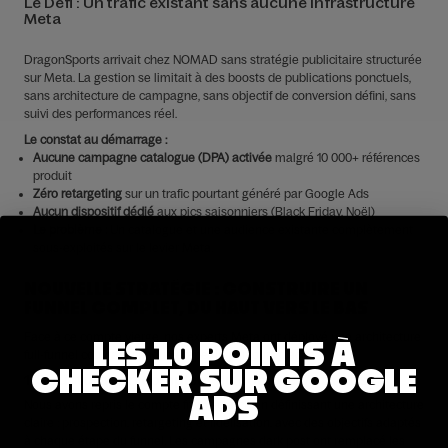
Le Défi : Un trafic existant sans aucune infrastructure
Meta
DragonSports arrivait chez NOMAD sans stratégie publicitaire structurée
sur Meta. La gestion se limitait à des boosts de publications ponctuels,
sans architecture de campagne, sans objectif de conversion défini, sans
suivi des performances réel.
Le constat au démarrage :
Aucune campagne catalogue (DPA) activée
malgré 10 000+ références
produit
Zéro retargeting
sur un trafic pourtant généré par Google Ads
Aucun dispositif dédié
aux pics saisonniers (Black Friday, Noël)
Le problème :
Un catalogue et une audience existante complètement
sous-exploités sur le levier Meta.
NOUVELLE STRATÉGIE : CONSTRUIRE UN
FUNNEL COMPLET, DU HAUT VERS LE BAS
Face à ce compte vierge, nos experts Meta ont déployé une architecture
LES 10 POINTS À
full-funnel couvrant chaque étape du parcours d’achat.
CHECKER SUR GOOGLE
1. Structuration complète du compte Meta Ads
ADS
Nous avons repris le compte from scratch en définissant une architecture
claire : prospection, retargeting et fidélisation, avec des objectifs adaptés
à chaque étape du funnel. Les campagnes dark post ont remplacé les