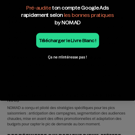
boosts ponctuels pour un ciblage précis et des performances
Pré-audite
ton compte Google Ads
mesurables.
rapidement selon
les bonnes pratiques
2. Activation des campagnes catalogue dynamiques
(DPA)
by NOMAD
Nous avons connecté le catalogue produit de DragonSports au Business
Manager Meta et lancé des campagnes Dynamic Product Ads
permettant de diffuser automatiquement les bons produits selon le
Télécharger le Livre Blanc !
comportement de chaque utilisateur, maximisant la pertinence des
annonces à grande échelle.
3. Mise en place du retargeting dynamique
Ça ne m'intéresse pas !
Un dispositif de retargeting a été déployé pour recapturer les visiteurs
ayant consulté des produits ou abandonné leur panier, en leur
remontrant précisément les articles vus. Cette solution a permis de
réduire la déperdition de trafic généré par Google Ads et d’améliorer
significativement le taux de conversion.
4. Dispositifs dédiés aux temps forts (Black Friday &
Noël)
NOMAD a conçu et piloté des stratégies spécifiques pour les pics
saisonniers : anticipation des campagnes, segmentation des audiences
chaudes, mise en avant des offres promotionnelles et adaptation des
budgets pour capter le pic de demande au bon moment.