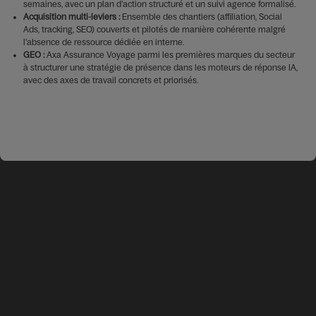
semaines, avec un plan d’action structuré et un suivi agence formalisé.
Acquisition multi-leviers :
Ensemble des chantiers (affiliation, Social
Ads, tracking, SEO) couverts et pilotés de manière cohérente malgré
l’absence de ressource dédiée en interne.
GEO :
Axa Assurance Voyage parmi les premières marques du secteur
à structurer une stratégie de présence dans les moteurs de réponse IA,
avec des axes de travail concrets et priorisés.