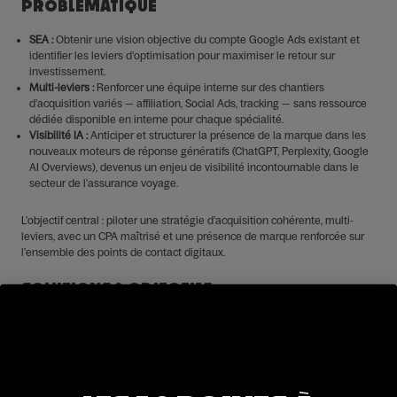
PROBLÉMATIQUE
SEA :
Obtenir une vision objective du compte Google Ads existant et
identifier les leviers d’optimisation pour maximiser le retour sur
investissement.
Multi-leviers :
Renforcer une équipe interne sur des chantiers
d’acquisition variés — affiliation, Social Ads, tracking — sans ressource
dédiée disponible en interne pour chaque spécialité.
Visibilité IA :
Anticiper et structurer la présence de la marque dans les
nouveaux moteurs de réponse génératifs (ChatGPT, Perplexity, Google
AI Overviews), devenus un enjeu de visibilité incontournable dans le
secteur de l’assurance voyage.
L’objectif central : piloter une stratégie d’acquisition cohérente, multi-
leviers, avec un CPA maîtrisé et une présence de marque renforcée sur
l’ensemble des points de contact digitaux.
SOLUTIONS & OBJECTIFS
1. Audit complet du compte Google Ads et cadrage
agence
Pour poser des bases solides sur le levier SEA, nous avons réalisé un
audit structuré du compte Google Ads, couvrant :
L’architecture des campagnes, la cohérence des groupes d’annonces